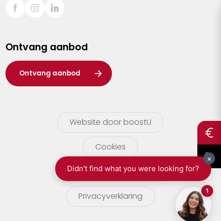
Sint-Truiden
Turnhout
Ontvang aanbod
Waasland
Wuustwezel
Ontvang aanbod
Zoersel
Website door boostU
Cookies
gebruikersvoorwaarden
Privacyverklaring