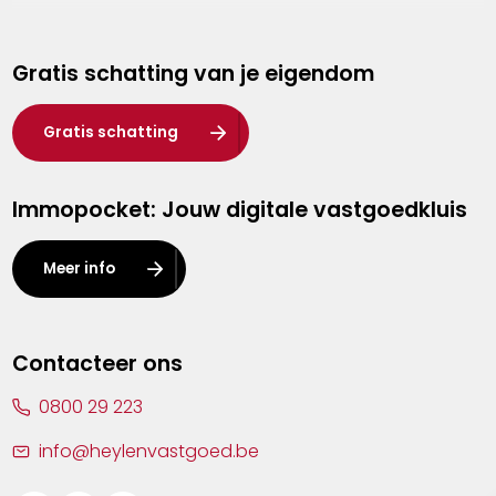
Genk
Gratis schatting van je eigendom
Hasselt
Heist-op-den-Berg
Gratis schatting
Herentals
Immopocket: Jouw digitale vastgoedkluis
Kalmthout
Leuven
Meer info
Lier
Lommel
Contacteer ons
Malle
0800 29 223
Mechelen
info@heylenvastgoed.be
Mortsel