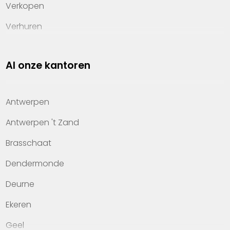
Verkopen
Verhuren
Investeren
Al onze kantoren
Property management
Over Heylen Vastgoed
Antwerpen
Kennis van wonen
Antwerpen 't Zand
Kantoren
Brasschaat
Veelgestelde vragen
Dendermonde
Werken bij Heylen Vastgoed
Deurne
Contact
Ekeren
Geel