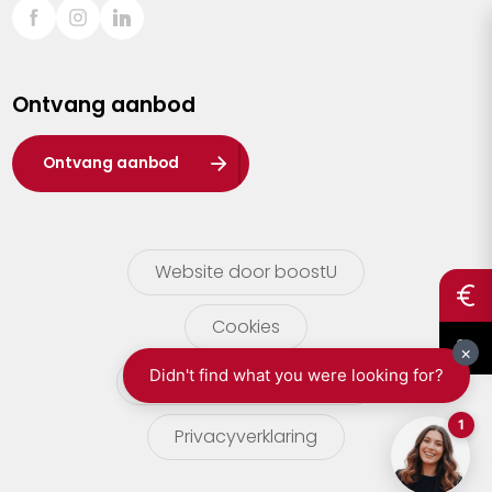
Sint-Truiden
Turnhout
Ontvang aanbod
Waasland
Wuustwezel
Ontvang aanbod
Zoersel
Website door boostU
Cookies
gebruikersvoorwaarden
Privacyverklaring