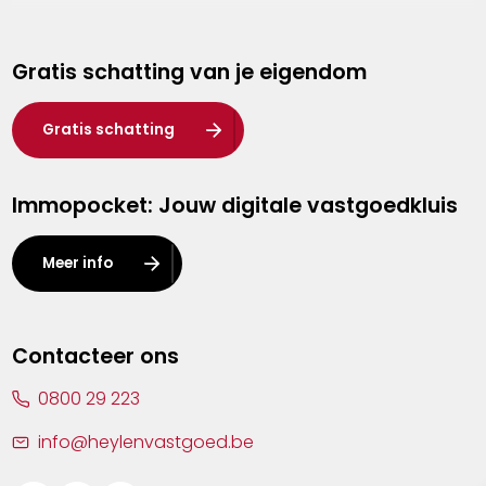
Genk
Gratis schatting van je eigendom
Hasselt
Heist-op-den-Berg
Gratis schatting
Herentals
Immopocket: Jouw digitale vastgoedkluis
Kalmthout
Leuven
Meer info
Lier
Lommel
Contacteer ons
Malle
0800 29 223
Mechelen
info@heylenvastgoed.be
Mortsel