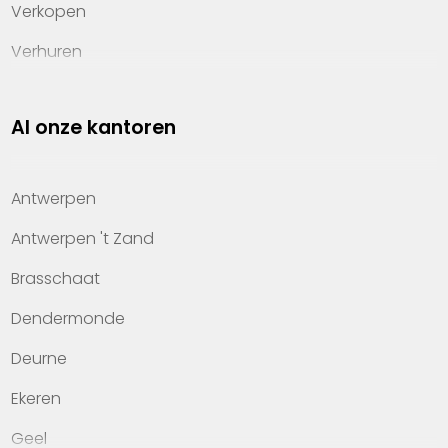
Verkopen
Verhuren
Investeren
Al onze kantoren
Property management
Over Heylen Vastgoed
Antwerpen
Kennis van wonen
Antwerpen 't Zand
Kantoren
Brasschaat
Veelgestelde vragen
Dendermonde
Werken bij Heylen Vastgoed
Deurne
Contact
Ekeren
Geel