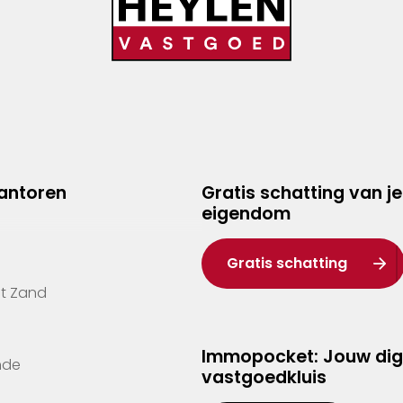
kantoren
Gratis schatting van je
eigendom
Gratis schatting
't Zand
Immopocket: Jouw dig
nde
vastgoedkluis