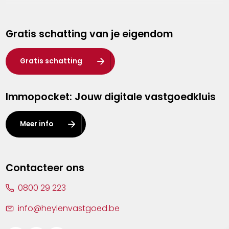
Genk
Gratis schatting van je eigendom
Hasselt
Heist-op-den-Berg
Gratis schatting
Herentals
Immopocket: Jouw digitale vastgoedkluis
Kalmthout
Leuven
Meer info
Lier
Lommel
Contacteer ons
Malle
0800 29 223
Mechelen
info@heylenvastgoed.be
Mortsel