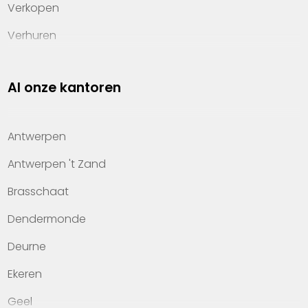
Verkopen
Verhuren
Investeren
Al onze kantoren
Property management
Over Heylen Vastgoed
Antwerpen
Kennis van wonen
Antwerpen 't Zand
Kantoren
Brasschaat
Veelgestelde vragen
Dendermonde
Werken bij Heylen Vastgoed
Deurne
Contact
Ekeren
Geel