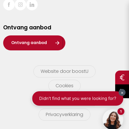
Sint-Truiden
Turnhout
Ontvang aanbod
Waasland
Wuustwezel
Ontvang aanbod
Zoersel
Website door boostU
Cookies
gebruikersvoorwaarden
Privacyverklaring