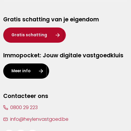
Genk
Gratis schatting van je eigendom
Hasselt
Heist-op-den-Berg
Gratis schatting
Herentals
Immopocket: Jouw digitale vastgoedkluis
Kalmthout
Leuven
Meer info
Lier
Lommel
Contacteer ons
Malle
0800 29 223
Mechelen
info@heylenvastgoed.be
Mortsel