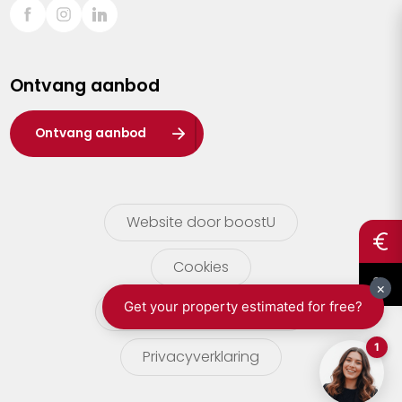
Sint-Truiden
Turnhout
Ontvang aanbod
Waasland
Wuustwezel
Ontvang aanbod
Zoersel
Website door boostU
Cookies
gebruikersvoorwaarden
Privacyverklaring