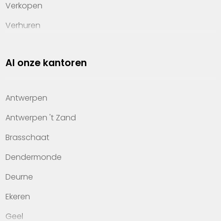
Verkopen
Verhuren
Investeren
Al onze kantoren
Property management
Over Heylen Vastgoed
Antwerpen
Kennis van wonen
Antwerpen 't Zand
Kantoren
Brasschaat
Veelgestelde vragen
Dendermonde
Werken bij Heylen Vastgoed
Deurne
Contact
Ekeren
Geel