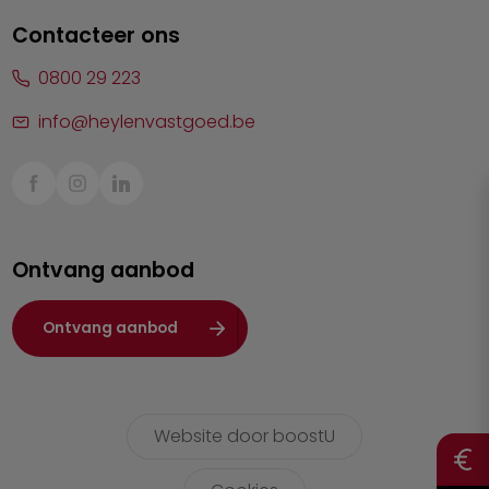
Lommel
Contacteer ons
Malle
0800 29 223
Mechelen
info@heylenvastgoed.be
Mortsel
Sint-Truiden
Turnhout
Ontvang aanbod
Waasland
Wuustwezel
Ontvang aanbod
Zoersel
Website door boostU