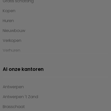
Gratis schatting
Kopen
Huren
Nieuwbouw
Verkopen
Verhuren
Investeren
Al onze kantoren
Property management
Over Heylen Vastgoed
Antwerpen
Kennis van wonen
Antwerpen 't Zand
Kantoren
Brasschaat
Veelgestelde vragen