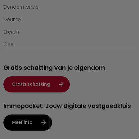
Dendermonde
Werken bij Heylen Vastgoed
Deurne
Contact
Ekeren
Geel
Genk
Gratis schatting van je eigendom
Hasselt
Heist-op-den-Berg
Gratis schatting
Herentals
Immopocket: Jouw digitale vastgoedkluis
Kalmthout
Leuven
Meer info
Lier