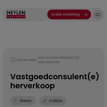
Gratis schatting
VASTGOEDCONSULENT(E)
>
VACATURES
>
HERVERKOOP
Vastgoedconsulent(e)
herverkoop
Ekeren
Voltijds