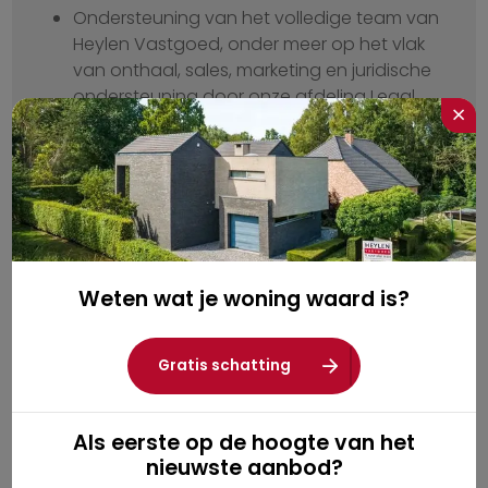
Ondersteuning van het volledige team van
Heylen Vastgoed, onder meer op het vlak
van onthaal, sales, marketing en juridische
ondersteuning door onze afdeling Legal.
×
Wij laten jou meegroeien met het
succesverhaal van Heylen Vastgoed,
vandaag met 24 kantoren verspreid over
de provincies Antwerpen, Oost-
Vlaanderen, Vlaams-Brabant & Limburg, en
ongeveer 200 enthousiaste collega’s.
Weten wat je woning waard is?
Bij voorkeur op zelfstandige basis. Ben je
nog niet erkend door het BIV? Wij bieden
ook BIV-stages aan.
Gratis schatting
Als eerste op de hoogte van het
nieuwste aanbod?