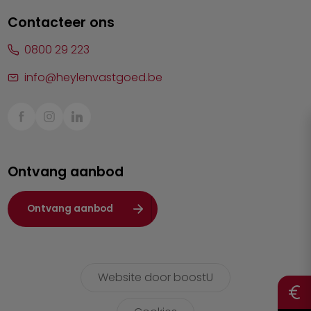
Lommel
Contacteer ons
Malle
0800 29 223
Mechelen
info@heylenvastgoed.be
Mortsel
Sint-Truiden
Turnhout
Ontvang aanbod
Waasland
Wuustwezel
Ontvang aanbod
Zoersel
Website door boostU