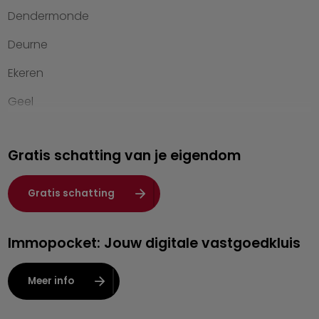
Dendermonde
Werken bij Heylen Vastgoed
Deurne
Contact
Ekeren
Geel
Genk
Gratis schatting van je eigendom
Hasselt
Heist-op-den-Berg
Gratis schatting
Herentals
Immopocket: Jouw digitale vastgoedkluis
Kalmthout
Leuven
Meer info
Lier