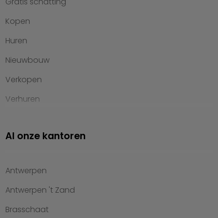
Gratis schatting
Kopen
Huren
Nieuwbouw
Verkopen
Verhuren
Investeren
Al onze kantoren
Property management
Over Heylen Vastgoed
Antwerpen
Kennis van wonen
Antwerpen 't Zand
Kantoren
Brasschaat
Veelgestelde vragen