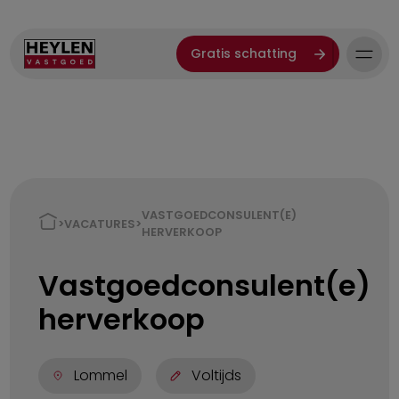
Gratis schatting
VASTGOEDCONSULENT(E)
>
VACATURES
>
HERVERKOOP
Vastgoedconsulent(e)
herverkoop
Lommel
Voltijds