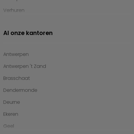
Verhuren
Investeren
Al onze kantoren
Property management
Over Heylen Vastgoed
Antwerpen
Kennis van wonen
Antwerpen 't Zand
Kantoren
Brasschaat
Veelgestelde vragen
Dendermonde
Werken bij Heylen Vastgoed
Deurne
Contact
Ekeren
Geel