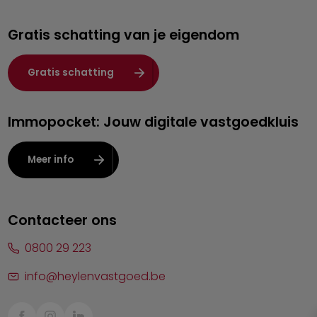
Genk
Gratis schatting van je eigendom
Hasselt
Heist-op-den-Berg
Gratis schatting
Herentals
Immopocket: Jouw digitale vastgoedkluis
Kalmthout
Leuven
Meer info
Lier
Lommel
Contacteer ons
Malle
0800 29 223
Mechelen
info@heylenvastgoed.be
Mortsel