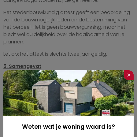
aangevraagd worden bij de gemeente.
Het stedenbouwkundig attest geeft een beoordeling
van de bouwmogelijkheden en de bestemming van
het perceel. Het is geen bouwvergunning, maar het
biedt wel duidelijkheid over de haalbaarheid van je
plannen.
Let op: het attest is slechts twee jaar geldig.
5. Samengevat
×
Niet elk perceel is automatisch een bouwgrond. Kijk
dus grondig na:
in welke bestemming het perceel ligt;
of aan de verkavelingsverplichtingen werd
voldaan;
Weten wat je woning waard is?
welke bouwvoorschriften gelden.