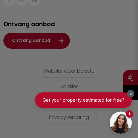
Sint-Truiden
Turnhout
Ontvang aanbod
Waasland
Wuustwezel
Ontvang aanbod
Zoersel
Website door boostU
Cookies
gebruikersvoorwaarden
Privacyverklaring