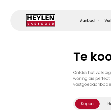
Aanbod
Ver
Te koo
Ontdek het volledi
woning die perfect 
vastgoedaanbod in 
Kopen
H