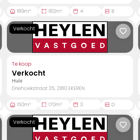
189
m²
182
m²
4
B
Verkocht
Te koop
Verkocht
Huis
Driehoekstraat 35, 2180
EKEREN
150
m²
170
m²
3
D
Verkocht