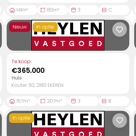
141
m²
80
m²
3
C
Nieuw
In optie
Te koop
€365.000
Huis
Kouter 50, 2180
EKEREN
157
m²
207
m²
3
B
In optie