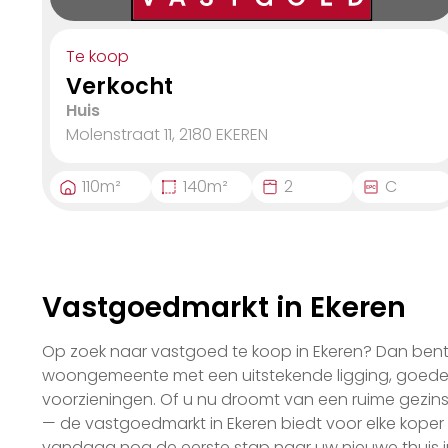
Te koop
Verkocht
Huis
Molenstraat 11, 2180
EKEREN
110
m²
140
m²
2
C
Vastgoedmarkt in Ekeren
Op zoek naar vastgoed te koop in Ekeren? Dan bent u
woongemeente met een uitstekende ligging, goede 
voorzieningen. Of u nu droomt van een ruime gezi
— de vastgoedmarkt in Ekeren biedt voor elke koper
vandaag nog de eerste stap naar uw nieuwe thuis i