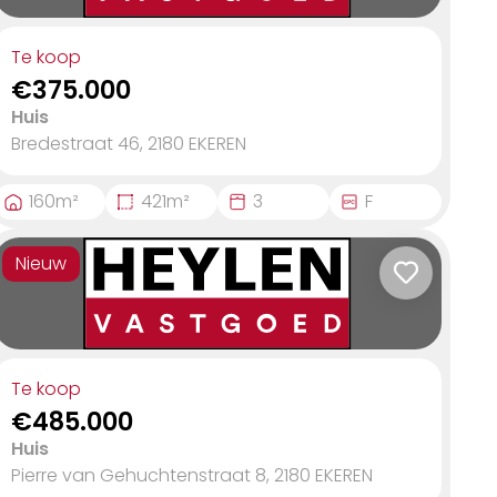
Te koop
€375.000
Huis
Bredestraat 46, 2180
EKEREN
160
m²
421
m²
3
F
Nieuw
Te koop
€485.000
Huis
Pierre van Gehuchtenstraat 8, 2180
EKEREN