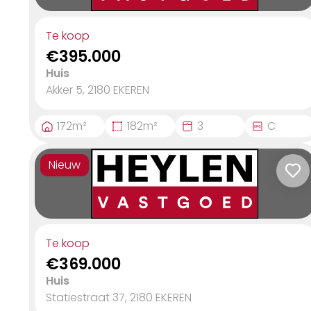
Te koop
€395.000
Huis
Akker 5, 2180
EKEREN
172
m²
182
m²
3
C
Nieuw
Te koop
€369.000
Huis
Statiestraat 37, 2180
EKEREN