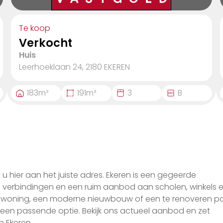
Te koop
Verkocht
Huis
Leerhoeklaan 24, 2180
EKEREN
183
m²
191
m²
3
B
 hier aan het juiste adres. Ekeren is een gegeerde
verbindingen en een ruim aanbod aan scholen, winkels 
nswoning, een moderne nieuwbouw of een te renoveren p
 een passende optie. Bekijk ons actueel aanbod en zet
n Ekeren.