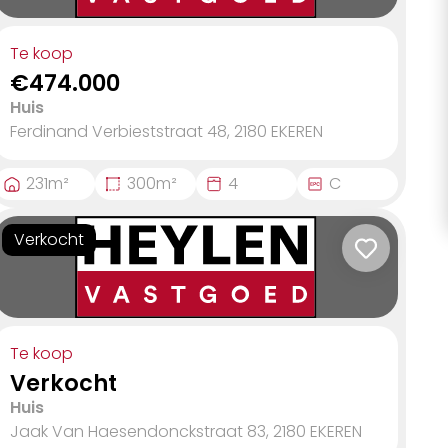
Te koop
€474.000
Huis
Ferdinand Verbieststraat 48, 2180
EKEREN
231
m²
300
m²
4
C
Verkocht
Te koop
Verkocht
Huis
Jaak Van Haesendonckstraat 83, 2180
EKEREN