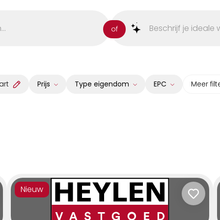
of
art
Prijs
Type eigendom
EPC
Meer filt
Huis
A
Appartement
B
Studio
C
Grond
D
Opbrengsteigendom
E
Nieuw
Commercieel
F
Garage/Parking
G