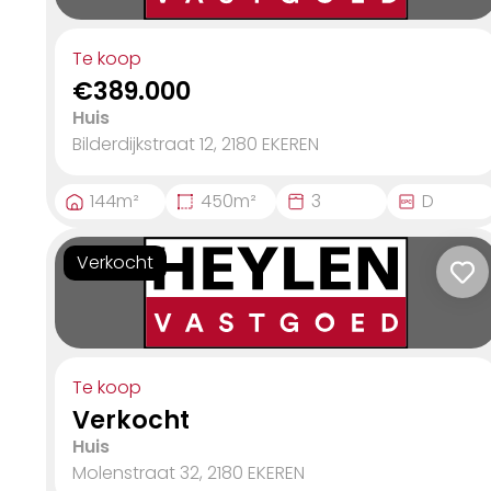
Te koop
€389.000
Huis
Bilderdijkstraat 12, 2180
EKEREN
144
m²
450
m²
3
D
Verkocht
Te koop
Verkocht
Huis
Molenstraat 32, 2180
EKEREN