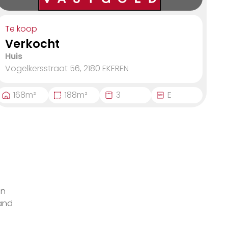
Te koop
Verkocht
Huis
Vogelkersstraat 56, 2180
EKEREN
168
m²
188
m²
3
E
en
and