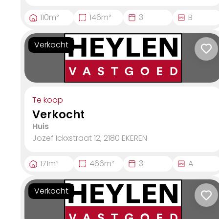
110
m²
146
m²
3
B
Verkocht
Te koop
Verkocht
Huis
Jozef Ickxstraat 12, 2180
EKEREN
171
m²
466
m²
3
A
Verkocht