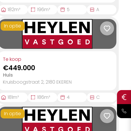
182
m²
196
m²
5
A
In optie
Te koop
€449.000
Huis
Kruisboogstraat 2, 2180
EKEREN
181
m²
186
m²
4
C
In optie