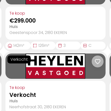
Te koop
€299.000
Huis
Geestenspoor 34, 2180
EKEREN
142
m²
126
m²
3
C
Verkocht
Te koop
Verkocht
Huis
Neerhofstraat 30, 2180
EKEREN