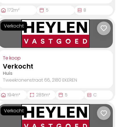
172
m²
5
B
Verkocht
Te koop
Verkocht
Huis
Tweekronenstraat 66, 2180
EKEREN
194
m²
285
m²
5
C
Verkocht