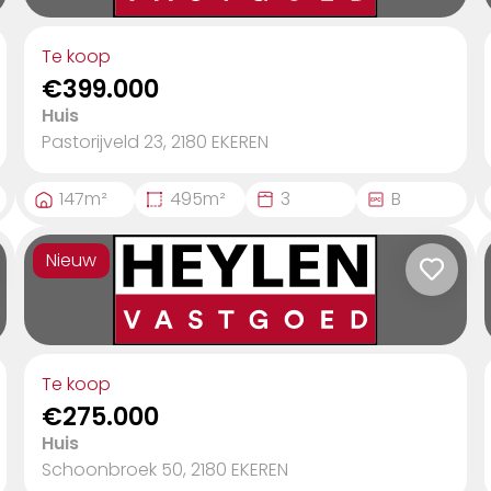
Industrieel
Kantoren
Te koop
€399.000
Huis
Pastorijveld 23, 2180
EKEREN
147
m²
495
m²
3
B
Nieuw
Te koop
€275.000
Huis
Schoonbroek 50, 2180
EKEREN