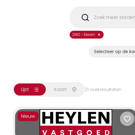
×
2180 - Ekeren
Selecteer op de ka
Lijst
Kaart
21
zoekresultaten
Nieuw