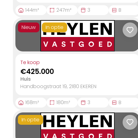
144
m²
247
m²
3
B
Nieuw
In optie
Te koop
€425.000
Huis
Handboogstraat 19, 2180
EKEREN
168
m²
180
m²
3
B
In optie