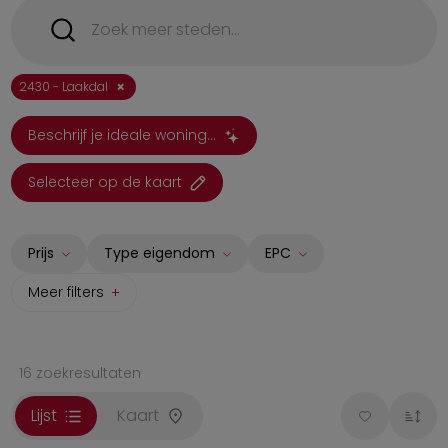
×
2430 - Laakdal
Beschrijf je ideale woning...
Selecteer op de kaart
Prijs
Type eigendom
EPC
Meer filters
Huis
A
Appartement
B
16
zoekresultaten
Studio
C
Grond
D
Lijst
Kaart
Opbrengsteigendom
E