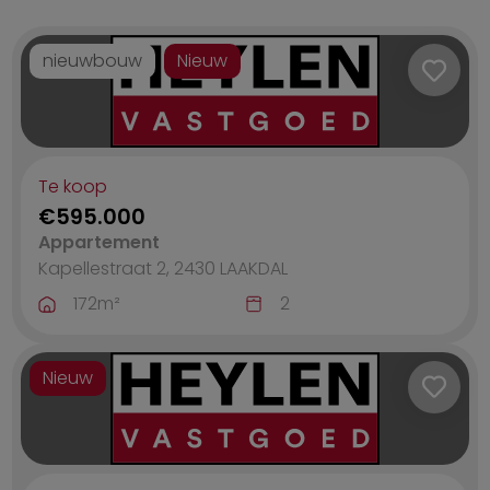
Commercieel
F
nieuwbouw
Nieuw
Garage/Parking
G
Industrieel
Kantoren
Te koop
€595.000
Appartement
Kapellestraat 2, 2430
LAAKDAL
172
m²
2
Nieuw