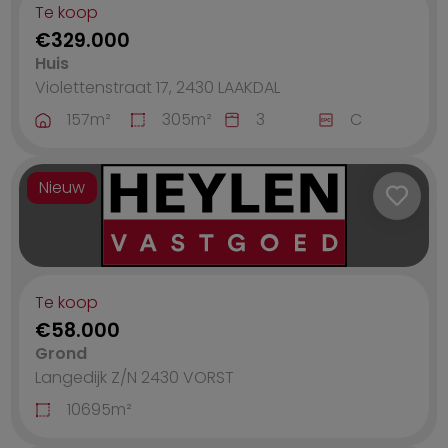
Te koop
€329.000
Huis
Violettenstraat 17, 2430
LAAKDAL
157
m²
305
m²
3
C
Nieuw
Te koop
€58.000
Grond
Langedijk Z/N 2430
VORST
10695
m²