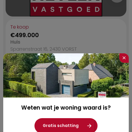
Te koop
€499.000
Huis
Sparrenstraat 16, 2430
VORST
×
640
m²
1483
m²
5
C
In optie
Weten wat je woning waard is?
Te koop
€419.000
Gratis schatting
Huis