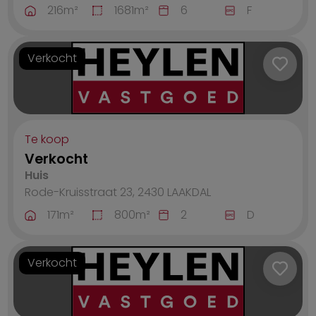
216
m²
1681
m²
6
F
Verkocht
Te koop
Verkocht
Huis
Rode-Kruisstraat 23, 2430
LAAKDAL
171
m²
800
m²
2
D
Verkocht