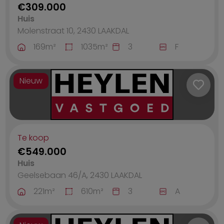
€309.000
Huis
Molenstraat 10, 2430
LAAKDAL
169
m²
1035
m²
3
F
Nieuw
Te koop
€549.000
Huis
Geelsebaan 46/A, 2430
LAAKDAL
221
m²
610
m²
3
A