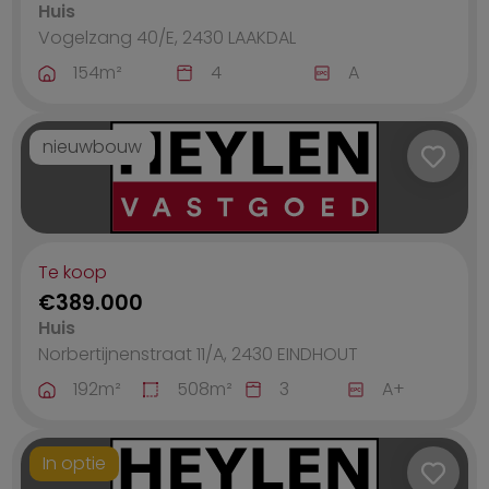
Huis
Vogelzang 40/E, 2430
LAAKDAL
154
m²
4
A
nieuwbouw
Te koop
€389.000
Huis
Norbertijnenstraat 11/A, 2430
EINDHOUT
192
m²
508
m²
3
A+
In optie