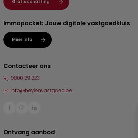
Gratis schatting
Herentals
Immopocket: Jouw digitale vastgoedkluis
Kalmthout
Leuven
Meer info
Lier
Lommel
Contacteer ons
Malle
0800 29 223
Mechelen
info@heylenvastgoed.be
Mortsel
Sint-Truiden
Turnhout
Ontvang aanbod
Waasland