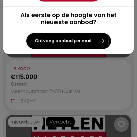
Steenbergen 95/A, 2430
LAAKDAL
182
m²
479
m²
4
A
Als eerste op de hoogte van het
nieuwste aanbod?
In optie
Ontvang aanbod per mail
Te koop
€115.000
Grond
Meerhoutstraat 2430
LAAKDAL
646
m²
nieuwbouw
Verkocht