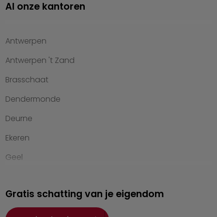
Al onze kantoren
Property management
Over Heylen Vastgoed
Antwerpen
Kennis van wonen
Antwerpen 't Zand
Kantoren
Brasschaat
Veelgestelde vragen
Dendermonde
Werken bij Heylen Vastgoed
Deurne
Contact
Ekeren
Geel
Genk
Gratis schatting van je eigendom
Hasselt
Heist-op-den-Berg