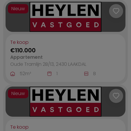
Nieuw
Te koop
€110.000
Appartement
Oude Tramlijn 2B/13, 2430
LAAKDAL
52
m²
1
B
Nieuw
Te koop