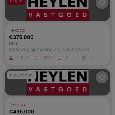
Nieuw
Te koop
€375.000
Huis
Steenweg op meerhout 51, 2430
LAAKDAL
145
m²
1328
m²
2
D
nieuwbouw
Te koop
€435.000